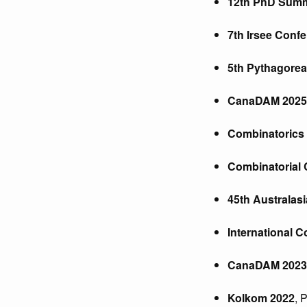
12th PhD Summe
7th Irsee Confe
5th Pythagore
CanaDAM 2025
Combinatorics
Combinatorial 
45th Australas
International 
CanaDAM 2023
Kolkom 2022
, 