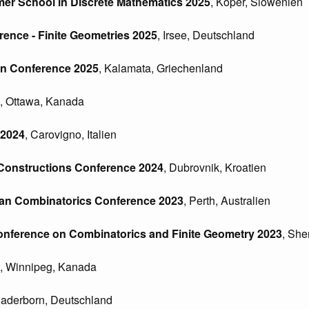
r School in Discrete Mathematics 2025
, Koper, Slowenien
rence - Finite Geometries 2025
, Irsee, Deutschland
an Conference 2025
, Kalamata, Griechenland
, Ottawa, Kanada
 2024
, Carovigno, Italien
Constructions Conference 2024
, Dubrovnik, Kroatien
ian Combinatorics Conference 2023
, Perth, Australien
Conference on Combinatorics and Finite Geometry 2023
, She
, Winnipeg, Kanada
Paderborn, Deutschland