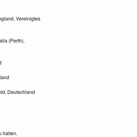
ngland, Vereinigtes
lia (Perth),
d
hland
feld, Deutschland
 halten.