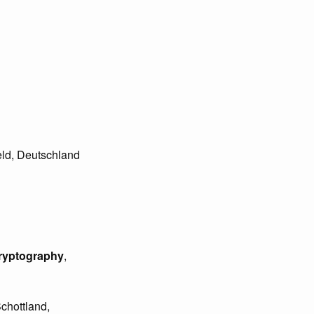
feld, Deutschland
Cryptography
,
Schottland,